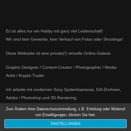
Blog
Kontakt
Es ist alles nur ein Hobby mit ganz viel Leidenschaft!
Datenschutz
Wir sind kein Gewerbe, kein Verkauf von Fotos oder Shootings!
Impressum
Diese Webseite ist eine private(!) virtuelle Online-Galerie.
Graphic-Designer / Content-Creator / Photographer / Media-
Artist / Krypto-Trader
Ich arbeite mit modernen Sony Systemkameras, DJI-Drohnen,
Adobe / Photoshop und 3D Rendering.
Zum Ändern Ihrer Datenschutzeinstellung, z.B. Erteilung oder Widerruf
Michael Weber Fotografie und Fotoart ist eine virtuelle
Online-Galerie aus Fotografie, Photoshop-Kunst und 3D-
von Einwilligungen, klicken Sie hier:
Rendering.
EINSTELLUNGEN