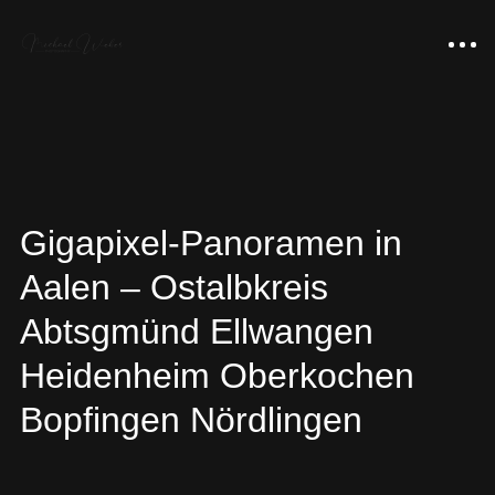
Gigapixel-Panoramen in
Aalen – Ostalbkreis
Portfolio
Abtsgmünd Ellwangen
Gigapixel-Panoramen
Heidenheim Oberkochen
Über uns
Bopfingen Nördlingen
Luxus-Loft