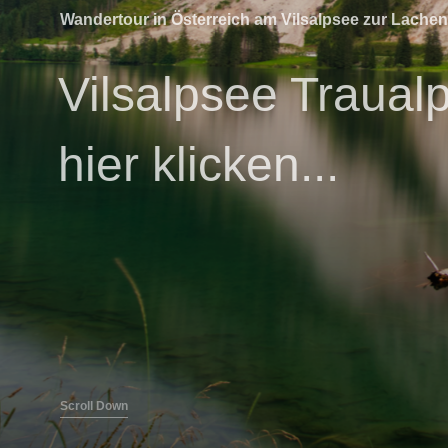
Wandertour in Österreich am Vilsalpsee zur Lache
Vilsalpsee Traualp
hier klicken...
Scroll Down