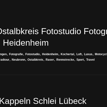
stalbkreis Fotostudio Fotog
 Heidenheim
angen
Fotografie
Fotostudio
Heidenheim
Kochertal
Loft
Luxus
Motocyc
radtour
Neubronn
Ostalbkreis
Raser
Rennstrecke
Sport
Travel
Kappeln Schlei Lübeck