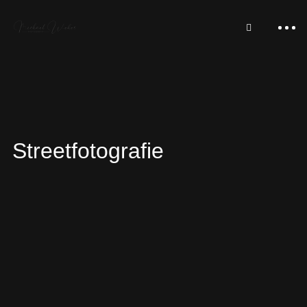
Streetfotografie
Portfolio
Gigapixel-Panoramen
Über uns
Luxus-Loft